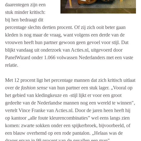
daarentegen zijn een
stuk minder kritisch:
bij hen bedraagt dit
percentage slechts dertien procent. Of zij zich ooit beter gaan
kleden is nog maar de vraag, want volgens een derde van de
vrouwen heeft hun partner gewoon geen gevoel voor stijl. Dat
blijkt vandaag uit onderzoek van Acties.nl, uitgevoerd door
PanelWizard onder 1.066 volwassen Nederlanders met een vaste
relatie.
Met 12 procent ligt het percentage mannen dat zich kritisch uitlaat
over de
fashion sense
van hun partner een stuk lager. „Vooral op
het gebied van kledingkeuze en -stijl lijkt er voor een groot
gedeelte van de Nederlandse mannen nog een wereld te winnen",
vertelt Vince Franke van Acties.nl. Door de jaren heen heeft hij
op kantoor „alle foute kleurencombinaties” wel eens langs zien
komen: zwarte sokken onder een spijkerbroek, bijvoorbeeld, of
een blauw overhemd op een rode pantalon. „Helaas was de
drager ervan in 99 procent van de gevallen een man".