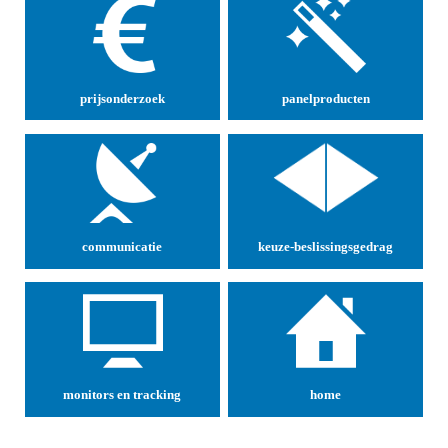
prijsonderzoek
panelproducten
communicatie
keuze-beslissingsgedrag
monitors en tracking
home