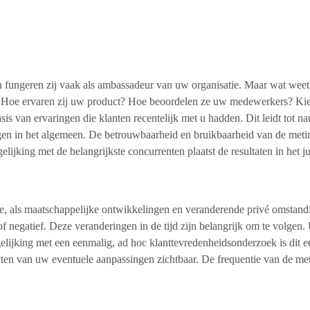
n fungeren zij vaak als ambassadeur van uw organisatie. Maar wat weet
 Hoe ervaren zij uw product? Hoe beoordelen ze uw medewerkers? Kien
is van ervaringen die klanten recentelijk met u hadden. Dit leidt tot n
gen in het algemeen. De betrouwbaarheid en bruikbaarheid van de meti
ijking met de belangrijkste concurrenten plaatst de resultaten in het jui
e, als maatschappelijke ontwikkelingen en veranderende privé omstand
f negatief. Deze veranderingen in de tijd zijn belangrijk om te volgen. 
elijking met een eenmalig, ad hoc klanttevredenheidsonderzoek is dit e
en van uw eventuele aanpassingen zichtbaar. De frequentie van de meti