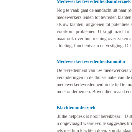
Medewerkertevredenheidsonderzoek
Nog te vaak gaat de aandacht uit naar (
medewerkers leiden tot tevreden klante
als uw klanten, uitgroeien tot potentiël
voorkomt problemen. U krijgt inzicht i
maar ook over hun mening over zaken als
afdeling, functieniveau en vestiging. Dit
Medewerkertevredenheidsmonitor
De tevredenheid van uw medewerkers ver
veranderingen in de thuissituatie van de
medewerkertevredenheid in de tijd te mon
moet ondernemen. Bovendien maakt een mon
Klachtenonderzoek
'Jullie helpdesk is nooit bereikbaar!' 'U 
u ongevraagd waardevolle suggesties kri
iets met hun klachten doen, zou standa