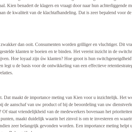
aal. Kien benadert de klagers en vraagt door naar hun achterliggende 
aan de kwaliteit van de klachtafhandeling. Dat is zeer bepalend voor de
wakker dan ooit. Consumenten worden grilliger en vluchtiger. Dit vra
estelde klanten te boeien en te binden. Het vereist inzicht in de switc
blijven. Hoe loyaal zijn úw klanten? Hoe groot is hun switchgeneigdheid
 legt u de basis voor de ontwikkeling van een effectieve retentiestrateg
elaties.
. Dat maakt de importance meting van Kien voor u inzichtelijk. Het wor
j de aanschaf van uw product of bij de beoordeling van uw dienstverlen
 Of staat vriendelijkheid van de medewerkers bovenaan het prioriteite
punten, maakt duidelijk waarin het zinvol is om te investeren en waarin
dien zeer belangrijk gevonden worden. Een importance meting helpt u bi