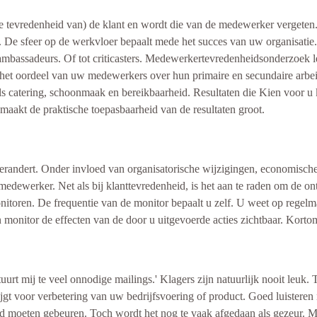
de tevredenheid van) de klant en wordt die van de medewerker vergete
n. De sfeer op de werkvloer bepaalt mede het succes van uw organisat
e ambassadeurs. Of tot criticasters. Medewerkertevredenheidsonderzoek l
n het oordeel van uw medewerkers over hun primaire en secundaire arbe
 catering, schoonmaak en bereikbaarheid. Resultaten die Kien voor u k
 maakt de praktische toepasbaarheid van de resultaten groot.
andert. Onder invloed van organisatorische wijzigingen, economisch
 medewerker. Net als bij klanttevredenheid, is het aan te raden om de o
itoren. De frequentie van de monitor bepaalt u zelf. U weet op regelma
itor de effecten van de door u uitgevoerde acties zichtbaar. Kortom, h
stuurt mij te veel onnodige mailings.' Klagers zijn natuurlijk nooit leuk. 
jgt voor verbetering van uw bedrijfsvoering of product. Goed luisteren
ard moeten gebeuren. Toch wordt het nog te vaak afgedaan als gezeur. 