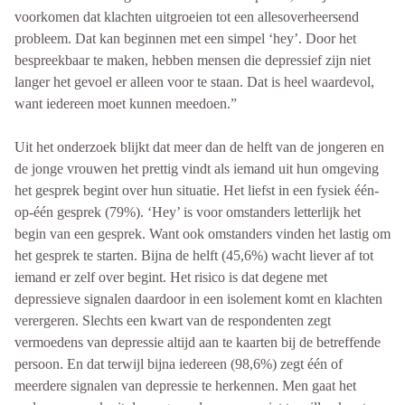
voorkomen dat klachten uitgroeien tot een allesoverheersend
probleem. Dat kan beginnen met een simpel ‘hey’. Door het
bespreekbaar te maken, hebben mensen die depressief zijn niet
langer het gevoel er alleen voor te staan. Dat is heel waardevol,
want iedereen moet kunnen meedoen.”
Uit het onderzoek blijkt dat meer dan de helft van de jongeren en
de jonge vrouwen het prettig vindt als iemand uit hun omgeving
het gesprek begint over hun situatie. Het liefst in een fysiek één-
op-één gesprek (79%). ‘Hey’ is voor omstanders letterlijk het
begin van een gesprek. Want ook omstanders vinden het lastig om
het gesprek te starten. Bijna de helft (45,6%) wacht liever af tot
iemand er zelf over begint. Het risico is dat degene met
depressieve signalen daardoor in een isolement komt en klachten
verergeren. Slechts een kwart van de respondenten zegt
vermoedens van depressie altijd aan te kaarten bij de betreffende
persoon. En dat terwijl bijna iedereen (98,6%) zegt één of
meerdere signalen van depressie te herkennen. Men gaat het