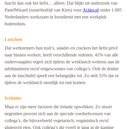
luncht dan ook het liefst… alleen. Dat blijkt uit onderzoek van
PanelWizard (zusterbedrijf van Kien) voor
Acties.nl
onder 1.085
Nederlanders werkzaam in loondienst met een werkplek
buitenshuis.
Lunchen
Dat werknemers hun tosti’s, salades en crackers het liefst privé
naar binnen werken, heeft verschillende redenen. 41% van alle
ondervraagden ergert zich tijdens de werklunch weleens aan de
tafelmanieren en/of eetgewoontes van collega’s. Ook de drukte
aan de lunchtafel speelt een belangrijke rol. Zo stelt 55% dat ze
tijdens de werklunch moeilijk tot rust komen.
Irritaties
Maar er zijn meer factoren die irritatie opwekken. Zo stoort
negentien procent zich aan de speciale voedselwensen van
collega’s, die bijvoorbeeld vegetarisch, veganistisch en/of
glutenvrij eten. Ook collega’s die (veel) te lang in de kantine