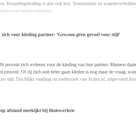
ders. Keuzebegeleiding is dan ook key. Testimonials en waardeverhelder
emers voor pensioenkeuzes.
ch voor kleding partner: ‘Gewoon geen gevoel voor stijl’
oek via Kien Onderzoek?
 procent zich weleens voor de kleding van hun partner. Mannen daarent
ien procent. Of zij zich ooit beter gaan kleden is nog maar de vraag, w
Offerte aanvragen
or stijl. Dat blijkt vandaag uit onderzoek van Acties.nl, uitgevoerd 
op afstand meekijkt bij thuiswerken
n dat zich kritisch uitlaat over de
fashion sense
van hun partner een stu
 groot gedeelte van de Nederlandse mannen nog een wereld te winnen", v
 foute kleurencombinaties” wel eens langs zien komen: zwarte sokken on