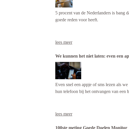
een blauw overhemd op een rode pantalo
5 procent van de Nederlanders is bang da
goede reden voor heeft.
Het gevolg? Een groot deel van de onde
lees meer
stelt 60 procent namelijk dat ze hem of 
Okay, 85 procent is dus niet zo bang da
de vrouwen heeft hun wederhelft weleens
We kunnen het niet laten: even een ap
samengeknepen billen dat de werkgever o
Lees het hele artikel op metronieuws.nl
Even snel een appje of sms lezen als we i
Dat blijkt uit onderzoek van VPNdienste
hun telefoon bij het ontvangen van een ber
Kien). Ondanks genoemde angst heeft 40 
lees meer
Bent u ook geïnteresseerd in onderzo
Dat blijkt uit het Social Media Dagboeko
100ste meting Goede Doelen Monitor