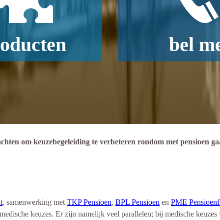
oducten
bel m
ten om keuzebegeleiding te verbeteren rondom met pensioen g
t
, samenwerking met
TKP Pensioen
,
BPL Pensioen
en
PME Pensioenf
dische keuzes. Er zijn namelijk veel parallelen; bij medische keuzes 