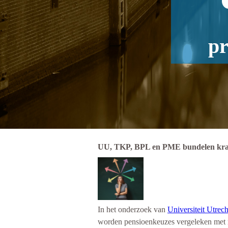
pr
UU, TKP, BPL en PME bundelen krach
In het onderzoek van
Universiteit Utrech
worden pensioenkeuzes vergeleken met me