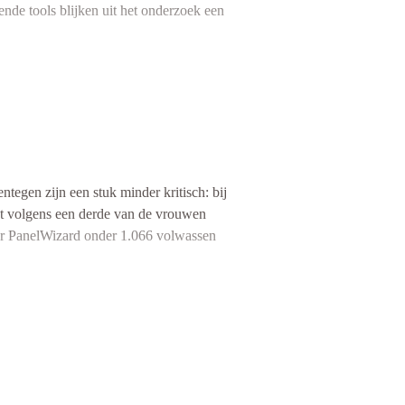
ende tools blijken uit het onderzoek een
egen zijn een stuk minder kritisch: bij
ant volgens een derde van de vrouwen
door PanelWizard onder 1.066 volwassen
k lager. „Vooral op het gebied van
ertelt Vince Franke van Acties.nl. Door
der een spijkerbroek, bijvoorbeeld, of