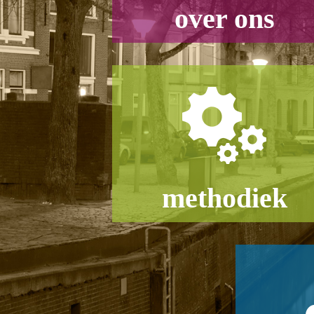
over ons
methodiek