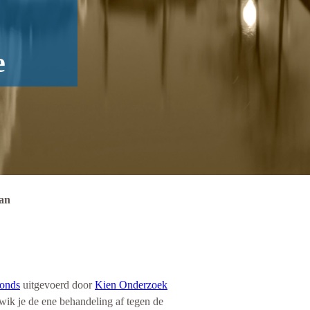
e
aan
onds
uitgevoerd door
Kien Onderzoek
wik je de ene behandeling af tegen de