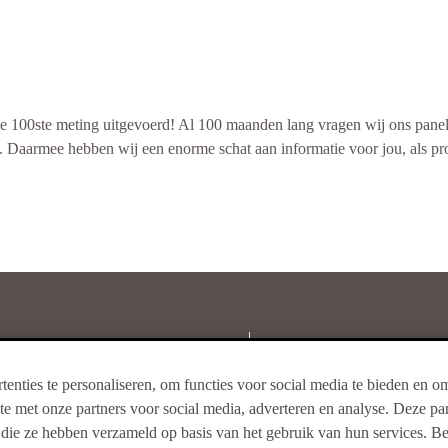
Offerte aanvragen
raaf. De meeste mensen die ernaar gevraagd werden, zeggen de berichte
ek via ons zusterbedrijf PanelWizard?
 de 100ste meting uitgevoerd! Al 100 maanden lang vragen wij ons pane
 slingeren, langzamer rijden of het missen van een afslag. Ook is het s
. Daarmee hebben wij een enorme schat aan informatie voor jou, als pro
Offerte aanvragen
er van de bewustwordingscampagne 'MONO' van IenW.
n ontvangen in de meeste gevallen (84 procent) als onbelangrijk worden 
jn nodig om de juiste acties uit te zetten en het effect daarvan te kunne
van een boete waard. Toch blijft het verleidelijk om even te kijken als de 
n
Haarlem
traat 25
Nieuwe Gracht 3
enties te personaliseren, om functies voor social media te bieden en o
roningen
2011 NB Haarlem
ite met onze partners voor social media, adverteren en analyse. Deze 
77
085-4018250
of die ze hebben verzameld op basis van het gebruik van hun services. B