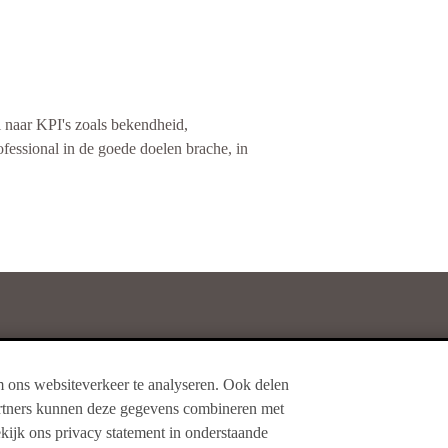
n niet te beantwoorden, maar even lezen
l naar KPI's zoals bekendheid,
oms de oorzaak van een ongeluk. Het
fessional in de goede doelen brache, in
gezien en, zo vindt een grote
n meten. Dat inzicht geeft de
Kien
telefoon klinkt of trilt.
m ons websiteverkeer te analyseren. Ook delen
partners kunnen deze gegevens combineren met
ekijk ons privacy statement in onderstaande