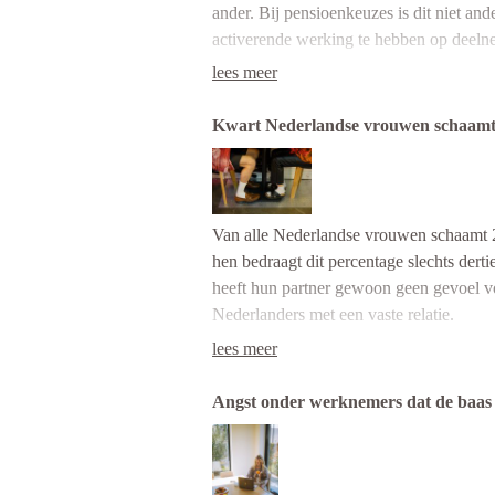
ander. Bij pensioenkeuzes is dit niet an
activerende werking te hebben op deeln
lees meer
Lees het volledige artikel
hier
.
Kwart Nederlandse vrouwen schaamt zi
Bent u ook geïnteresseerd in onderz
Van alle Nederlandse vrouwen schaamt 26
hen bedraagt dit percentage slechts dert
Meer informatie
heeft hun partner gewoon geen gevoel vo
Nederlanders met een vaste relatie.
lees meer
Angst onder werknemers dat de baas 
Met 12 procent ligt het percentage manne
kledingkeuze en -stijl lijkt er voor een
de jaren heen heeft hij op kantoor „alle